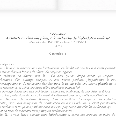
"Vice-Versa
Architecte au delà des plans, à la recherche de l'hybridation parfaite"
Mémoire de HMONP soutenu à l'ENSACF
2023
Consultable ici
ant-propos :
mis lecteurs et mécaniciens de l’architecture, ce feuillet est une boite à outils permett
 réviser d’autres façons de “faire” du projet en agence.
e mémoire ne s’arrête pas là... Ce n’est qu’une étape avant, je l’espère, 
ublication d’un ouvrage complet. À mes heures perdues, j’approfondie le trava
investigations et de restitutions illustrées dans le but de créer une oeuvre globale qui s
e réflexion sur d’autres manières d’être architecte aujourd’hui.
 ouvrage s’adressant aux architectes, urbanistes, ingénieurs, économistes et à tous
s autres professionnels qui collaborent régulièrement avec eux, qu’ils travaillent au
ein d’équipes de maîtrise d’œuvre, dans la maîtrise d’ouvrage ou les collectivit
cales, dans des entreprises de construction ou dans l’industrie. Ciblant prioritairem
s étudiants et les jeunes professionnels pour les préparer à aborder les évolutions qui
nt en train de réorienter leurs pratiques professionnelles..
ici là, je vous laisse prendre votre kaléidoscope et suivre ces histoires en quête de