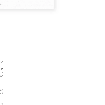
ant
la
il
ert
és
ent
 la