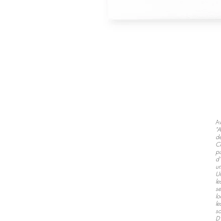
Av
"A
de
C
p
d’
un
Un
le
s
lo
le
so
D’