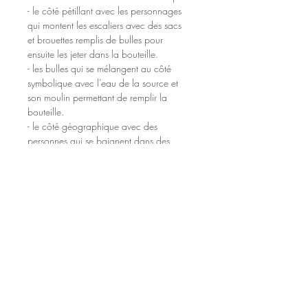
- le côté pétillant avec les personnages 
qui montent les escaliers avec des sacs 
et brouettes remplis de bulles pour 
ensuite les jeter dans la bouteille. 
- les bulles qui se mélangent au côté 
symbolique avec l’eau de la source et 
son moulin permettant de remplir la 
bouteille. 
- le côté géographique avec des 
personnes qui se baignent dans des 
thermes pour évoquer la ville 
de Vergeze, berceau de la marque 
Perrier 
- le côté industriel avec l’atelier de 
préparation des capsules 
- et bien sûr, pour finir le cycle, le côté 
divertissant avec les terrasses du bar 
où les gens font la fête bouteilles à la 
main. 